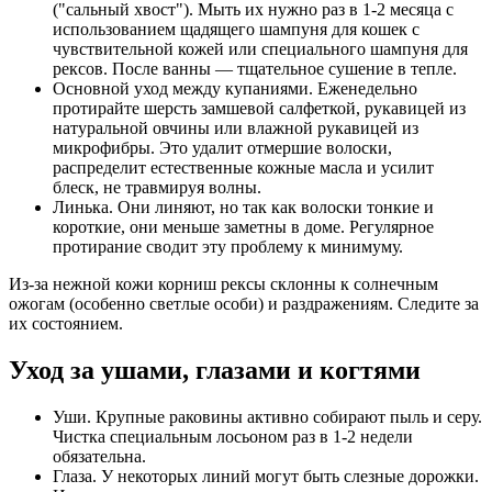
("сальный хвост"). Мыть их нужно раз в 1-2 месяца с
использованием щадящего шампуня для кошек с
чувствительной кожей или специального шампуня для
рексов. После ванны — тщательное сушение в тепле.
Основной уход между купаниями. Еженедельно
протирайте шерсть замшевой салфеткой, рукавицей из
натуральной овчины или влажной рукавицей из
микрофибры. Это удалит отмершие волоски,
распределит естественные кожные масла и усилит
блеск, не травмируя волны.
Линька. Они линяют, но так как волоски тонкие и
короткие, они меньше заметны в доме. Регулярное
протирание сводит эту проблему к минимуму.
Из-за нежной кожи корниш рексы склонны к солнечным
ожогам (особенно светлые особи) и раздражениям. Следите за
их состоянием.
Уход за ушами, глазами и когтями
Уши. Крупные раковины активно собирают пыль и серу.
Чистка специальным лосьоном раз в 1-2 недели
обязательна.
Глаза. У некоторых линий могут быть слезные дорожки.