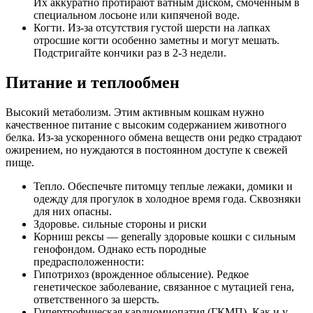
Их аккуратно протирают ватным диском, смоченным в
специальном лосьоне или кипяченой воде.
Когти. Из-за отсутствия густой шерсти на лапках
отросшие когти особенно заметны и могут мешать.
Подстригайте кончики раз в 2-3 недели.
Питание и теплообмен
Высокий метаболизм. Этим активным кошкам нужно
качественное питание с высоким содержанием животного
белка. Из-за ускоренного обмена веществ они редко страдают
ожирением, но нуждаются в постоянном доступе к свежей
пище.
Тепло. Обеспечьте питомцу теплые лежаки, домики и
одежду для прогулок в холодное время года. Сквозняки
для них опасны.
Здоровье. сильные стороны и риски
Корниш рексы — generally здоровые кошки с сильным
генофондом. Однако есть породные
предрасположенности:
Гипотрихоз (врожденное облысение). Редкое
генетическое заболевание, связанное с мутацией гена,
ответственного за шерсть.
Гипертрофическая кардиомиопатия (ГКМП). Как и у