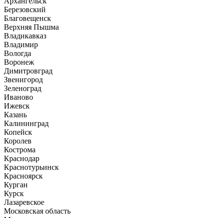
Архангельск
Березовский
Благовещенск
Верхняя Пышма
Владикавказ
Владимир
Вологда
Воронеж
Димитровград
Звенигород
Зеленоград
Иваново
Ижевск
Казань
Калининград
Копейск
Королев
Кострома
Краснодар
Краснотурьинск
Красноярск
Курган
Курск
Лазаревское
Московская область