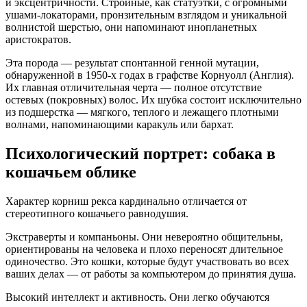
и эксцентричности. Стройные, как статуэтки, с огромными
ушами-локаторами, пронзительным взглядом и уникальной
волнистой шерстью, они напоминают инопланетных
аристократов.
Эта порода — результат спонтанной генной мутации,
обнаруженной в 1950-х годах в графстве Корнуолл (Англия).
Их главная отличительная черта — полное отсутствие
остевых (покровных) волос. Их шубка состоит исключительно
из подшерстка — мягкого, теплого и лежащего плотными
волнами, напоминающими каракуль или бархат.
Психологический портрет: собака в
кошачьем облике
Характер корниш рекса кардинально отличается от
стереотипного кошачьего равнодушия.
Экстраверты и компаньоны. Они невероятно общительны,
ориентированы на человека и плохо переносят длительное
одиночество. Это кошки, которые будут участвовать во всех
ваших делах — от работы за компьютером до принятия душа.
Высокий интеллект и активность. Они легко обучаются